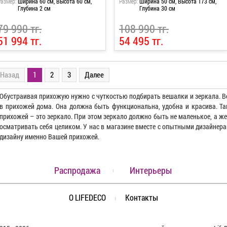
Размер:
Ширина 60 см, Высота 60 см,
Размер:
Ширина 50 см, Высота 173 см,
Глубина 2 см
Глубина 30 см
79 990 тг.
108 990 тг.
51 994 тг.
54 495 тг.
Назад
1
2
3
Далее
Обустраивая прихожую нужно с чуткостью подбирать вешалки и зеркала. В
в прихожей дома. Она должна быть функциональна, удобна и красива. Та
прихожей – это зеркало. При этом зеркало должно быть не маленькое, а ж
осматривать себя целиком. У нас в магазине вместе с опытными дизайнера
дизайну именно Вашей прихожей.
Распродажа
Интерьеры
О LIFEDECO
Контакты