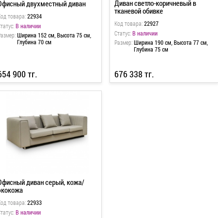
Диван светло-коричневый в
Офисный двухместный диван
тканевой обивке
Код товара:
22934
Код товара:
22927
татус:
В наличии
Статус:
В наличии
Размер:
Ширина 152 см, Высота 75 см,
Глубина 70 см
Размер:
Ширина 190 см, Высота 77 см,
Глубина 75 см
654 900 тг.
676 338 тг.
Офисный диван серый, кожа/
экокожа
Код товара:
22933
татус:
В наличии