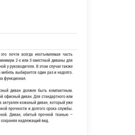
это почти всегда неотъемлемая часть
минимум 2-х или 3-хместный диваны для
ной у руководителя. В этом случае также
 мебель выбирается один раз и надолго.
на функционал.
исный диван должен быть компактным.
ой офисный диван. Для стандартного или
да актуален кожаный диван, который уже
окой прочности и долгого срока службы.
аной. Диван, обитый прочной тканью –
, сохраняя надлежащий вид.