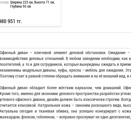
Размер:
Ширина 223 см, Высота 71 см,
Глубина 93 см
980 951 тг.
Офисный диван – ключевой элемент деловой обстановки. Ожидание – 
взаимодействия деловых отношений. В любом заведении необходим, как 
посетителей, а то и для сотрудников, которые вынуждены ожидать в прием
незаменимы модульные диваны, пуфы, кресла – мебель для ожидания. Эта
Поэтому стоит в равной степени обращать внимание и на её внешний вид, и 
Офисный диван обладает более жёстким каркасом, чем домашний. Оф
Кроме того, именно для экономии делового пространства разработан углов
углового офисного дивана, дизайн должен быть классически строгим. Всег
считается классикой. Натуральная кожа – синоним роскошного вида, выс
Актуальна сегодня и тканевая обивка, она успешно конкурирует с кож
жаккардом, флоком, гобеленом, – исправно прослужит не одно десятилетие