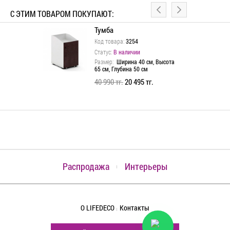
С ЭТИМ ТОВАРОМ ПОКУПАЮТ:
т ресепшена
Тумба
Код товара:
3254
Статус:
В наличии
 см, Высота
Размер:
Ширина 40 см, Высота
 см
65 см, Глубина 50 см
40 990 тг.
20 495 тг.
Распродажа
Интерьеры
О LIFEDECO
Контакты