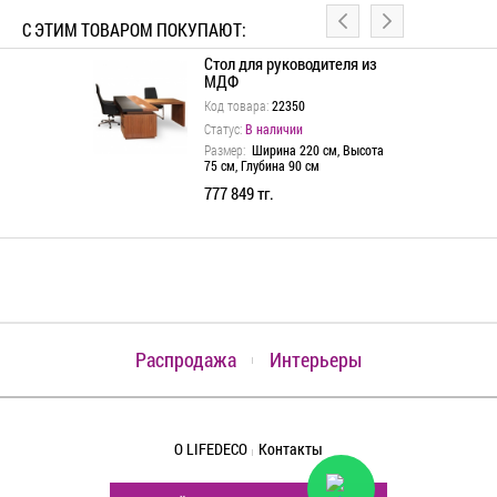
С ЭТИМ ТОВАРОМ ПОКУПАЮТ:
Стол для руководителя из
 тумбой
МДФ
Код товара:
22350
Статус:
В наличии
0 см, Высота
см
Размер:
Ширина 220 см, Высота
75 см, Глубина 90 см
95 тг.
777 849 тг.
Распродажа
Интерьеры
О LIFEDECO
Контакты