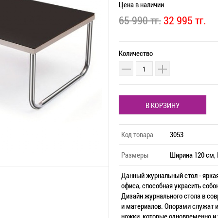
Цена
в наличии
65 990 тг.
32 995 тг.
Количество
В КОРЗИНУ
Код товара
3053
Размеры
Ширина 120 см, 
Данный журнальный стол - ярка
офиса, способная украсить соб
Дизайн журнального стола в со
и материалов. Опорами служат
ножки, которые одновременно и 