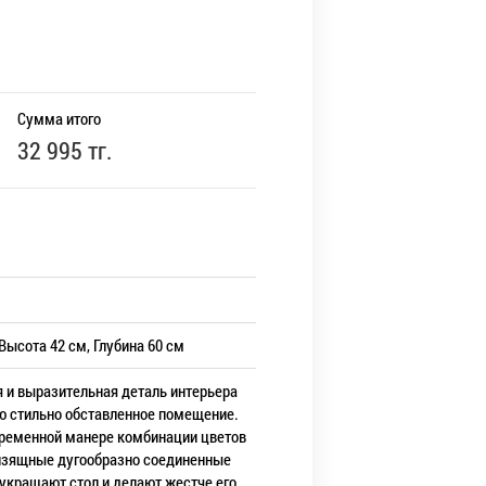
Сумма итого
32 995 тг.
Высота 42 см, Глубина 60 см
я и выразительная деталь интерьера
ою стильно обставленное помещение.
временной манере комбинации цветов
 изящные дугообразно соединенные
украшают стол и делают жестче его