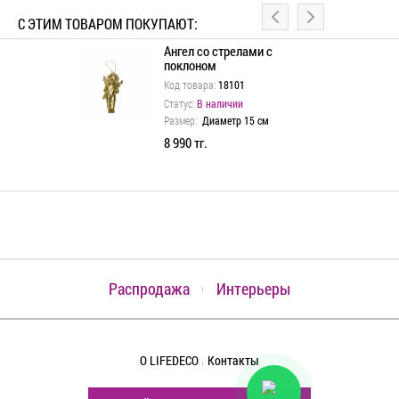
С ЭТИМ ТОВАРОМ ПОКУПАЮТ:
Ангел со стрелами с
ная
поклоном
Код товара:
18101
Статус:
В наличии
Размер:
Диаметр 15 см
8 990 тг.
Распродажа
Интерьеры
О LIFEDECO
Контакты