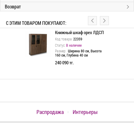
Возврат
С ЭТИМ ТОВАРОМ ПОКУПАЮТ:
с топом
Книжный шкаф орех ЛДСП
Код товара:
22359
Статус:
В наличии
 см, Высота
Размер:
Ширина 80 см, Высота
см
160 см, Глубина 40 см
 тг.
240 090 тг.
Распродажа
Интерьеры