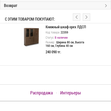
Возврат
С ЭТИМ ТОВАРОМ ПОКУПАЮТ:
с топом
Книжный шкаф орех ЛДСП
Код товара:
22359
Статус:
В наличии
 см, Высота
Размер:
Ширина 80 см, Высота
см
160 см, Глубина 40 см
 тг.
240 090 тг.
Распродажа
Интерьеры